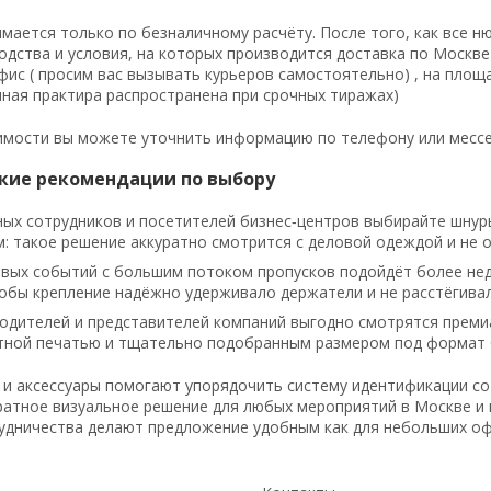
мается только по безналичному расчёту. После того, как все н
одства и условия, на которых производится доставка по Москве
фис ( просим вас вызывать курьеров самостоятельно) , на площ
ная практира распространена при срочных тиражах)
мости вы можете уточнить информацию по телефону или мессен
кие рекомендации по выбору
ых сотрудников и посетителей бизнес‑центров выбирайте шнуры
: такое решение аккуратно смотрится с деловой одеждой и не о
вых событий с большим потоком пропусков подойдёт более недо
обы крепление надёжно удерживало держатели и не расстёгива
одителей и представителей компаний выгодно смотрятся преми
тной печатью и тщательно подобранным размером под формат 
и аксессуары помогают упорядочить систему идентификации сотр
ратное визуальное решение для любых мероприятий в Москве и к
удничества делают предложение удобным как для небольших офи