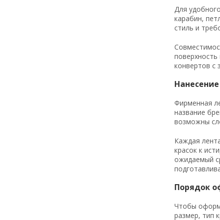
Для удобного
карабин, пет
стиль и треб
Совместимост
поверхность 
конвертов с 
Нанесение
Фирменная ле
название бре
возможны сл
Каждая лента
красок к ист
ожидаемый ср
подготавлива
Порядок о
Чтобы оформи
размер, тип 