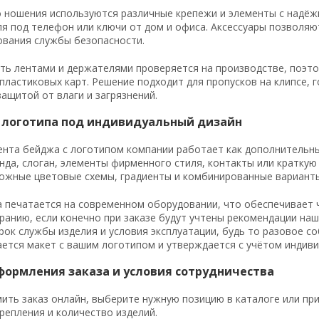
 ношения используются различные крепежи и элементы с надёж
ля под телефон или ключи от дом и офиса. Аксессуары позволяю
ования службы безопасности.
ь лентами и держателями проверяется на производстве, поэто
пластиковых карт. Решение подходит для пропусков на клипсе, 
защитой от влаги и загрязнений.
 логотипа под индивидуальный дизайн
нта бейджа с логотипом компании работает как дополнительны
нда, слоган, элементы фирменного стиля, контакты или кратку
ожные цветовые схемы, градиенты и комбинированные варианты
 печатается на современном оборудовании, что обеспечивает 
иранию, если конечно при заказе будут учтены рекомендации на
ок службы изделия и условия эксплуатации, будь то разовое с
ется макет с вашим логотипом и утверждается с учётом индиви
формления заказа и условия сотрудничества
ть заказ онлайн, выберите нужную позицию в каталоге или пр
крепления и количество изделий.