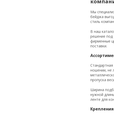
компан
Мы специализ
бейджа выго
стиль компан
В наш катало
решение под 
фирменные цв
поставки.
Ассортиме
Стандартная 
ношении, не 
металлическо
пропуска вес
Ширина подби
нужной длины
ленте для ко
Крепления