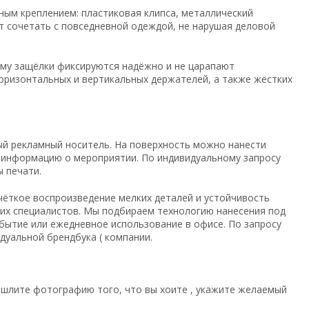
ным креплением: пластиковая клипса, металлический
т сочетать с повседневной одеждой, не нарушая деловой
му защёлки фиксируются надёжно и не царапают
горизонтальных и вертикальных держателей, а также жёстких
й рекламный носитель. На поверхность можно нанести
ю информацию о мероприятии. По индивидуальному запросу
 печати.
чёткое воспроизведение мелких деталей и устойчивость
ших специалистов. Мы подбираем технологию нанесения под
обытие или ежедневное использование в офисе. По запросу
дуальной брендбука ( компании.
ишлите фотографию того, что вы хоите , укажите желаемый