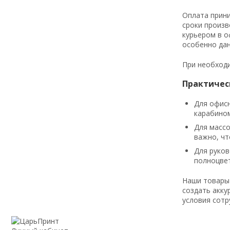
Оплата прини
сроки произв
курьером в о
особенно дан
При необходи
Практичес
Для офисн
карабином
Для массо
важно, чт
Для руков
полноцве
Наши товары 
создать акку
условия сотр