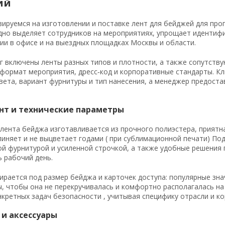
ий
ируемся на изготовлении и поставке лент для бейджей для про
дно выделяет сотрудников на мероприятиях, упрощает идентиф
ии в офисе и на выездных площадках Москвы и области.
г включены ленты разных типов и плотности, а также сопутств
формат мероприятия, дресс‑код и корпоративные стандарты. К
ета, вариант фурнитуры и тип нанесения, а менеджер предост
нт и технические параметры
лента бейджа изготавливается из прочного полиэстера, приятн
линяет и не выцветает годами ( при сублимационной печати) По
й фурнитурой и усиленной строчкой, а также удобные решения
ь рабочий день.
рается под размер бейджа и карточек доступа: популярные значе
, чтобы она не перекручивалась и комфортно располагалась на
нкретных задач безопасности , учитывая специфику отрасли и к
 и аксессуары