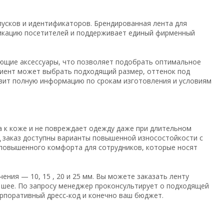
пусков и идентификаторов. Брендированная лента для
икацию посетителей и поддерживает единый фирменный
ующие аксессуары, что позволяет подобрать оптимальное
лиент может выбрать подходящий размер, оттенок под
авит полную информацию по срокам изготовления и условиям
а к коже и не повреждает одежду даже при длительном
д заказ доступны варианты повышенной износостойкости с
 повышенного комфорта для сотрудников, которые носят
ния — 10, 15 , 20 и 25 мм. Вы можете заказать ленту
 шее. По запросу менеджер проконсультирует о подходящей
орпоративный дресс‑код и конечно ваш бюджет.