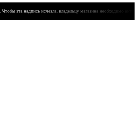
бы эта надпись исчезла, владельцу магазина необходимо активиров