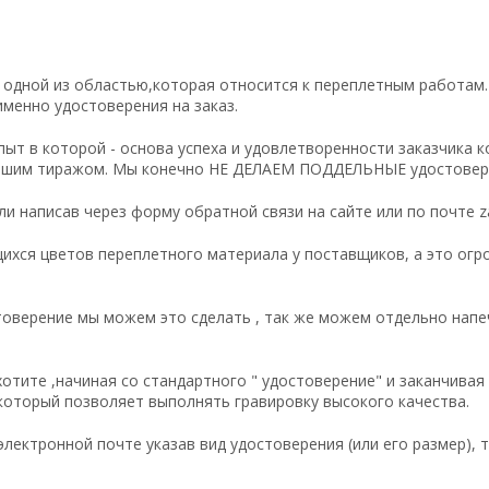
я одной из областью,которая относится к переплетным работам.
именно удостоверения на заказ.
ыт в которой - основа успеха и удовлетворенности заказчика к
еньшим тиражом. Мы конечно НЕ ДЕЛАЕМ ПОДДЕЛЬНЫЕ удостовере
 написав через форму обратной связи на сайте или по почте zak
ихся цветов переплетного материала у поставщиков, а это огро
стоверение мы можем это сделать , так же можем отдельно напе
отите ,начиная со стандартного " удостоверение" и заканчивая
, который позволяет выполнять гравировку высокого качества.
лектронной почте указав вид удостоверения (или его размер), т