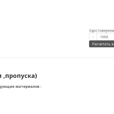
Удостоверени
-
Расчитать з
 ,пропуска)
дующих материалов :