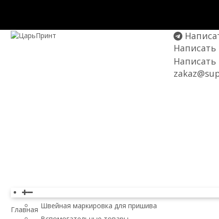
Написат
Написать
Написать 
zakaz@supe
Этикетки и бирки для одежды
Швейная маркировка для пришива
Главная
Вспомогательные товары